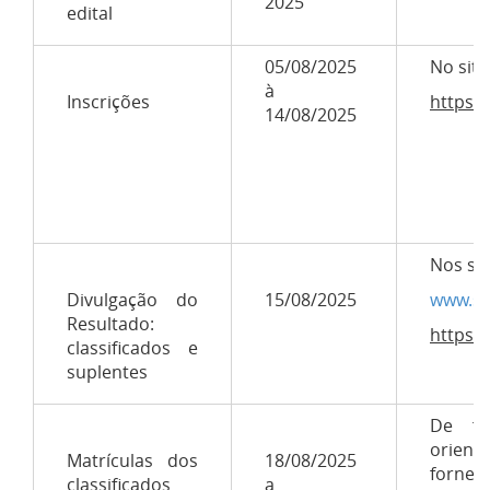
2025
edital
05/08/2025
No site
à
Inscrições
https:/
14/08/2025
Nos sit
Divulgação do
15/08/2025
www.sec
Resultado:
https:/
classificados e
suplentes
De fo
orien
Matrículas dos
18/08/2025
forne
classificados
a