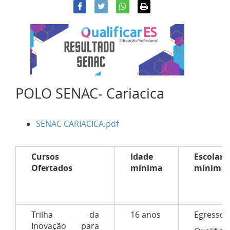
POLO SENAC- Cariacica
SENAC CARIACICA.pdf
Cursos
Idade
Escolari
Ofertados
mínima
mínima
Trilha da
16 anos
Egresso 
Inovação para