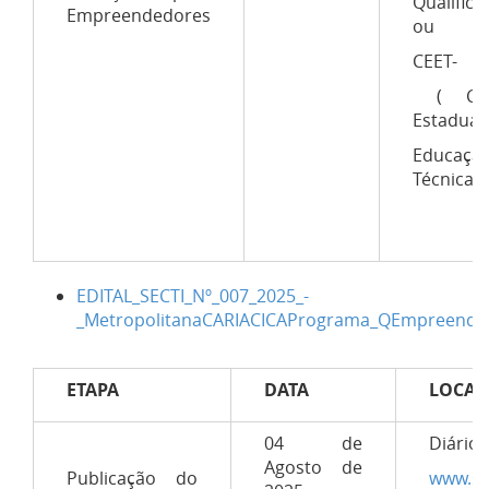
Qualifica
Empreendedores
ou
CEET-
( Cen
Estadual
Educaçã
Técnica)
EDITAL_SECTI_Nº_007_2025_-
_MetropolitanaCARIACICAPrograma_QEmpreended
ETAPA
DATA
LOCAL
04 de
Diário o
Agosto de
Publicação do
www.sec