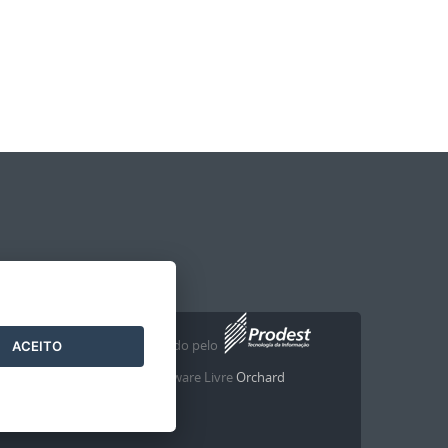
Desenvolvido pelo
2016
- 2026
/
ACEITO
com o Software Livre
Orchard