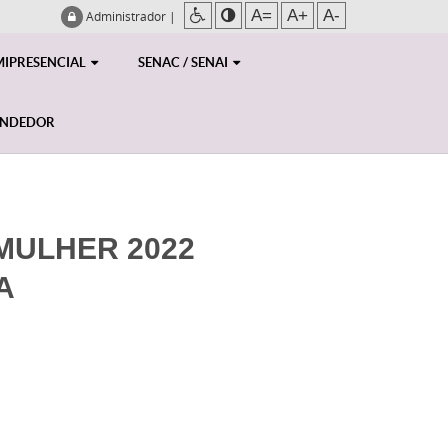
A=
A+
A-
Administrador
|
MIPRESENCIAL
SENAC / SENAI
ENDEDOR
MULHER 2022
A