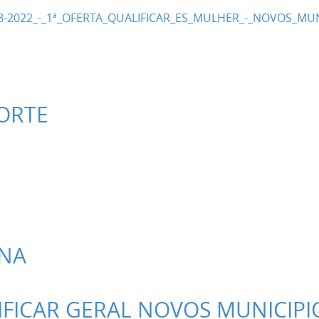
8-2022_-_1ª_OFERTA_QUALIFICAR_ES_MULHER_-_NOVOS_MUN
ORTE
INA
IFICAR GERAL NOVOS MUNICIPI