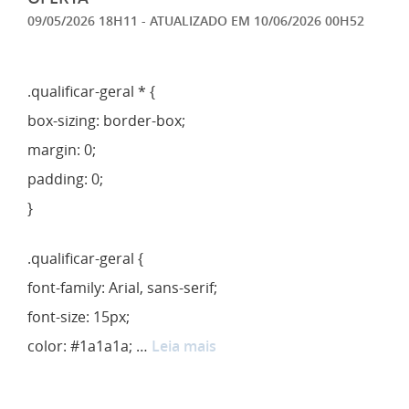
09/05/2026 18H11
- ATUALIZADO EM
10/06/2026 00H52
.qualificar-geral * {
box-sizing: border-box;
margin: 0;
padding: 0;
}
.qualificar-geral {
font-family: Arial, sans-serif;
font-size: 15px;
color: #1a1a1a; …
Leia mais