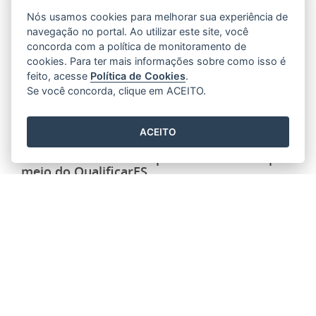
Nós usamos cookies para melhorar sua experiência de
navegação no portal. Ao utilizar este site, você
concorda com a política de monitoramento de
cookies. Para ter mais informações sobre como isso é
feito, acesse
Política de Cookies
.
Se você concorda, clique em ACEITO.
ACEITO
Governo do Estado impulsiona carreiras por
meio do QualificarES
14/06/2024 11H32
Conheça a história de Eliene Coutinho e saiba
como o QualificarES está capacitando capixabas
para o mercado de trabalho através de cursos
gratuitos de qualificação profissional.
Com o Programa …
Leia mais