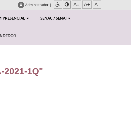
A=
A+
A-
Administrador
|
MIPRESENCIAL
SENAC / SENAI
ENDEDOR
-2021-1Q"