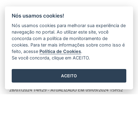
Nós usamos cookies!
Nós usamos cookies para melhorar sua experiência de
navegação no portal. Ao utilizar este site, você
concorda com a política de monitoramento de
cookies. Para ter mais informações sobre como isso é
feito, acesse
Política de Cookies
.
Se você concorda, clique em ACEITO.
ACEITO
QUALIFICAR ES 2024 - SENAC MONTANHA
28/07/2024 14H29
- ATUALIZADO EM
09/09/2024 15H52
UNIDADE MÓVEL
Unidade Móvel na Rua Linhares, Centro – ao lado
da Escola Estadual Dom José Dalvit