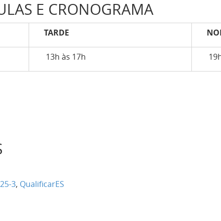
AULAS E CRONOGRAMA
TARDE
NOI
13h às 17h
19h
S
25-3
,
QualificarES