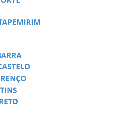
ITAPEMIRIM
BARRA
CASTELO
URENÇO
TINS
PRETO